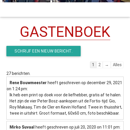
GASTENBOEK
Navigatie
1
2
→
Alles
door
27 berichten.
de
Rene Bouwmeester
heeft geschreven op december 29, 2021
gastenboek-
on 1:24 pm
:
lijst
Ik heb een print op doek voor de liefhebber, gratis af te halen.
Het zijn de vier Peter Bosz-aankopen uit de Fortis-tijd: Gio,
Roy Makaay, Tim de Cler en Kevin Hofland. Twee in thuisshirt,
twee in uitshirt. Groot formaat, 60x60 cm, foto beschikbaar.
Mirko Suvaal
heeft geschreven op juli 20, 2020
on 11:01 pm
: