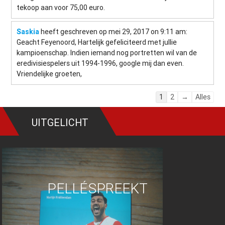
tekoop aan voor 75,00 euro.
Saskia
heeft geschreven op mei 29, 2017
on 9:11 am
:
Geacht Feyenoord, Hartelijk gefeliciteerd met jullie
kampioenschap. Indien iemand nog portretten wil van de
eredivisiespelers uit 1994-1996, google mij dan even.
Vriendelijke groeten,
Navigatie
1
2
→
Alles
door
de
UITGELICHT
gastenboek-
lijst
PELLÉ SPREEKT