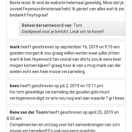
Beste lezer. Ik vind de website helemaal geweldig. Mooi dat je
zoveel Feyenoordmateriaal hebt. Ik geniet van alles wat ik zie.
bedankt! Feytograaf
Beheerdersantwoord van:
Tom
Dankjewel voor je bericht. Leuk om te horen!
mark
heeft geschreven op september 16, 2019
on 9:10 am
:
goeden morgen ik zou graag willen weten waar jullie zitten
want ik ben feyenoord fan vooral van shirts zou ik eens keer
mogen komen kijken? graag hoor ik van u mvg mark van der
wielen echt een hele mooie verzameling
kees
heeft geschreven op juli 2, 2019
on 10:11 pm
:
hoi tom geweldige verzameling die gouden gids munt
vertegenwoordigd zo iets nou nog wat aan waarde ? grt kees
Rene van der Toorn
heeft geschreven op april 25, 2019
on
8:50 am
:
Complimenten en ontzag voor het samenbrengen van zo'n
mooie verzameling!! En ook nog eens prachtig