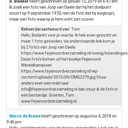
R. Bleeker
heeft geschreven op januari 12, 2019
on 6:47 am
:
Ik zoek een foto van Joop van Daele dat hij het doelpunt
scoort op 9 september 1970; niet de foto dat hij wegloopt,
maar een foto waarop je hem echt ziet scoren.
Beheerdersantwoord van:
Tom
Hallo, Bedankt voor je reactie. Ik heb even gezocht en
maar 1 foto gevonden, via onderstaande link kom je
bij 2 foto's van Joop van Daele.
https://www.feyenoordverzameling.nl/overig/inzendingen
Deze foto's komen uit het boekje Feijenoord
Wereldkampioen.
https://www.feyenoordverzameling.nl/wp-
content/uploads/2015/09/CIMG2379.jpg Stuur
anders even een mail naar
info@feyenoordverzameling.nl
dan stuur ik de foto in
een bestandje. Groeten, Tom
www.feyenoordverzameling.nl
Marco de Bruine
heeft geschreven op augustus 4, 2018
on
9:46 pm
:
Hallo, complimenten voor de mooie verzameling. Leuk om al