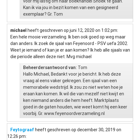
voor mij lastig om naar boekhandel Snoek te gaan.
Kan ik via jou in bezit komen van een gesigneerd
exemplaar? Gr. Tom
michael
heeft geschreven op juni 12, 2020
on 1:02 pm
:
Een hele mooie verzameling. Ik ben ook goed op weg maar
dan anders. Ik zoek de sjaal van Feyenoord - PSV uefa 2002.
Weet je iemand of kan je er aan komen? Ik heb alle sjaals van
die periode alleen deze niet. Mvg michael
Beheerdersantwoord van:
Tom
Hallo Michael, Bedankt voor je bericht. Ik heb deze
vraag al eens vaker gekregen. Een sjaal van een
memorabele wedstrijd. Ik zou zo niet weten hoe je
eraan kan komen. Ik wil die van mezelf niet kwijt en
ken niemand anders die hem heeft. Marktplaats
goed in de gaten houden, wie weet komt hij een keer
voorbij. Gr. www.feyenoordverzameling.nl
Feytograaf
heeft geschreven op december 30, 2019
on
12:26 pm
: