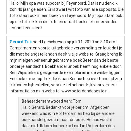
Hallo, Mijn opa was supoost bij Feyenoord. Dat is nu denk ik
zon 40 jaar geleden. Er is zwart wit foto van alle supoosts. Die
foto staat ook in een boek van feyenoord. Mijn opa staat ook
op die foto. Ik kan die foto en of dat boek niet meer vinden.
Iemand een idee?
Gerard Tuk
heeft geschreven op juli 11, 2020
on 8:10 am
:
Complimenten voor je uitgebreide verzameling en leuk dat je
die met belangstellenden deelt via je website. Graag breng ik
mijn in eigen beheer uitgebrachte boek Beter dan de beste
onder je aandacht. Boekhandel Snoek heeft nog enkele door
Ben Wijnstekers gesigneerde exemplaren in de winkel liggen.
Een beker met opdruk die ik aan Bennie heb overhandigd zou
ik kunnen bijbestellen, voor de liefhebber. Kijk voor verdere
informatie op mijn website. www.beterdandebeste.nl
Beheerdersantwoord van:
Tom
Hallo Gerard, Bedankt voor je bericht. Afgelopen
weekend was ik in Rotterdam en heb bij de andere
boekhandel gezocht naar dit boek. Helaas was hij
daar niet. Ik kom binnenkort niet in Rotterdam dus