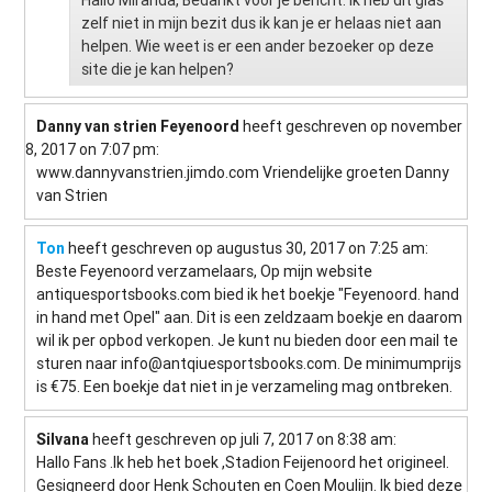
zelf niet in mijn bezit dus ik kan je er helaas niet aan
helpen. Wie weet is er een ander bezoeker op deze
site die je kan helpen?
Danny van strien Feyenoord
heeft geschreven op november
8, 2017
on 7:07 pm
:
www.dannyvanstrien.jimdo.com Vriendelijke groeten Danny
van Strien
Ton
heeft geschreven op augustus 30, 2017
on 7:25 am
:
Beste Feyenoord verzamelaars, Op mijn website
antiquesportsbooks.com bied ik het boekje "Feyenoord. hand
in hand met Opel" aan. Dit is een zeldzaam boekje en daarom
wil ik per opbod verkopen. Je kunt nu bieden door een mail te
sturen naar
info@antqiuesportsbooks.com
. De minimumprijs
is €75. Een boekje dat niet in je verzameling mag ontbreken.
Silvana
heeft geschreven op juli 7, 2017
on 8:38 am
:
Hallo Fans .Ik heb het boek ,Stadion Feijenoord het origineel.
Gesigneerd door Henk Schouten en Coen Moulijn. Ik bied deze