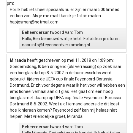
pm
:
Hoi, Ik heb iets heel speciaals nu er zijn er maar 500 limited
edition van. Als je me mailt kan ik je foto's mailen.
hapjesman@hotmail.com
Beheerdersantwoord van:
Tom
Hallo, Ben benieuwd wat je hebt. Foto's kun je sturen
naar
info@feyenoordverzameling.nl
Miranda
heeft geschreven op mei 11, 2018
on 1:09 pm
:
Goedemiddag, Ik ben dringend (als verrassing) op zoek naar
een bierglas dat op 8-5-2002 in de businessclubs werd
gebruikt tijdens de UEFA cup finale Feyenoord-Borussia
Dortmund. Er zit voor degene waar ik het voor wil hebben een
emotioneel verhaal aan dit glas. Het gaat om een hoog
bierglas met daarop op UEFA cup finale Feyenoord-Borussia
Dortmund 8-5-2002. Weet u of iemand anders die dit leest
hoe ik hieraan komen? Feyenoord zelf kan mij helaas niet
helpen. Met vriendelijke groet, Miranda
Beheerdersantwoord van:
Tom
Hallo Miranda, Bedankt voor je bericht. Ik heb dit glas