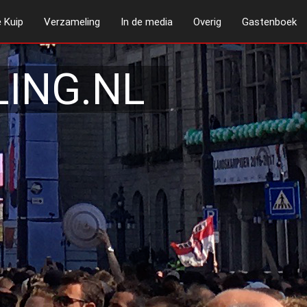
 Kuip
Verzameling
In de media
Overig
Gastenboek
ING.NL