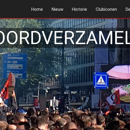
Home
Nieuw
Historie
Clubiconen
De
OORDVERZAMEL