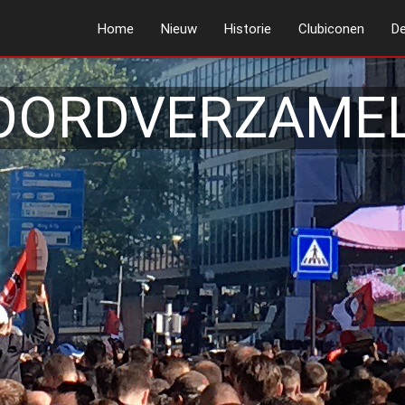
Home
Nieuw
Historie
Clubiconen
De
OORDVERZAMEL