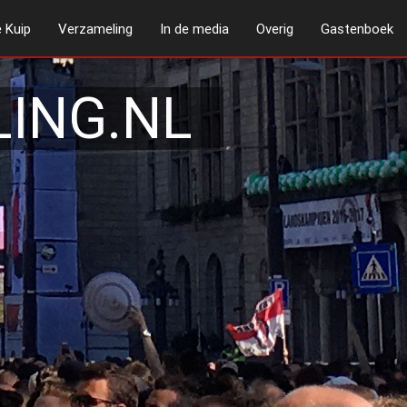
 Kuip
Verzameling
In de media
Overig
Gastenboek
ING.NL