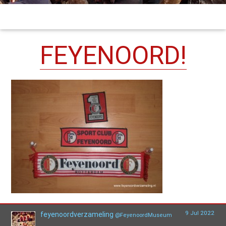
FEYENOORD!
9 Jul 2022
feyenoordverzameling
@FeyenoordMuseum