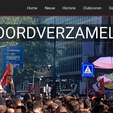
Home
Nieuw
Historie
Clubiconen
De
OORDVERZAMEL