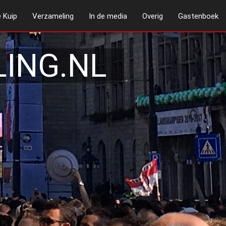
 Kuip
Verzameling
In de media
Overig
Gastenboek
ING.NL