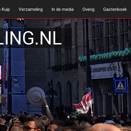
 Kuip
Verzameling
In de media
Overig
Gastenboek
ING.NL