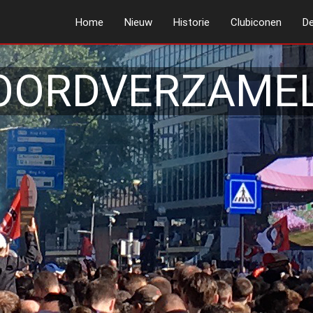
Home
Nieuw
Historie
Clubiconen
De
OORDVERZAMEL