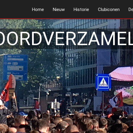
Home
Nieuw
Historie
Clubiconen
De
OORDVERZAMEL