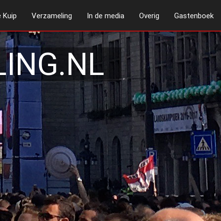
 Kuip
Verzameling
In de media
Overig
Gastenboek
ING.NL