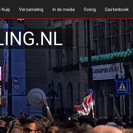
 Kuip
Verzameling
In de media
Overig
Gastenboek
ING.NL