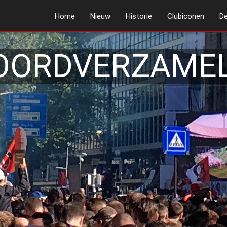
Home
Nieuw
Historie
Clubiconen
De
OORDVERZAMEL