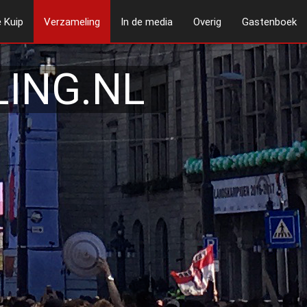
 Kuip
Verzameling
In de media
Overig
Gastenboek
ING.NL