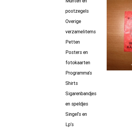
Munten en
postzegels
Overige
verzamelitems
Petten
Posters en
fotokaarten
Programma’s
Shirts
Sigarenbandjes
en speldjes
Singel’s en
Lp’s