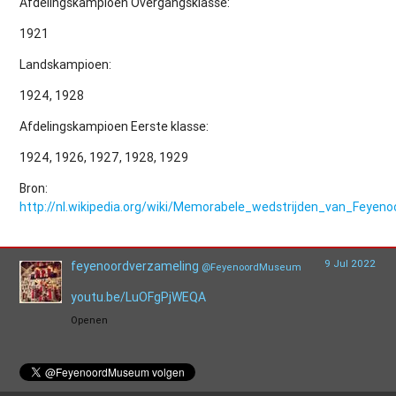
Afdelingskampioen Overgangsklasse:
1921
Landskampioen:
1924, 1928
Afdelingskampioen Eerste klasse:
1924, 1926, 1927, 1928, 1929
Bron:
http://nl.wikipedia.org/wiki/Memorabele_wedstrijden_van_Feyen
9 Jul 2022
feyenoordverzameling
@FeyenoordMuseum
youtu.be/LuOFgPjWEQA
Openen