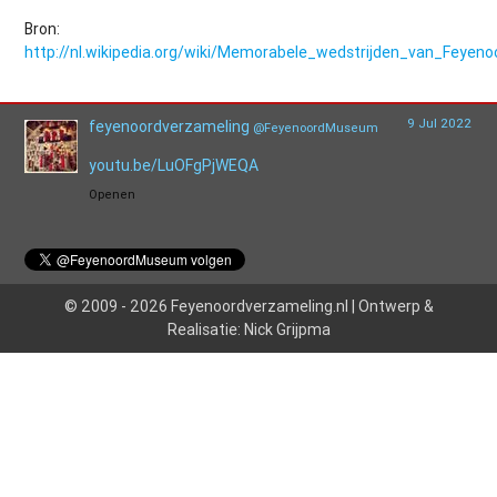
Bron:
http://nl.wikipedia.org/wiki/Memorabele_wedstrijden_van_Feyen
9 Jul 2022
feyenoordverzameling
@FeyenoordMuseum
youtu.be/LuOFgPjWEQA
Openen
© 2009 - 2026 Feyenoordverzameling.nl | Ontwerp &
Realisatie: Nick Grijpma