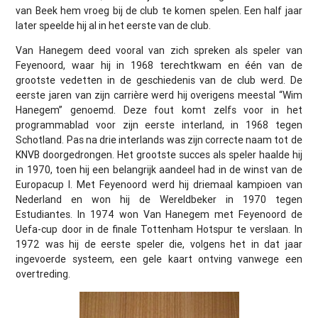
van Beek hem vroeg bij de club te komen spelen. Een half jaar
later speelde hij al in het eerste van de club.
Van Hanegem deed vooral van zich spreken als speler van
Feyenoord, waar hij in 1968 terechtkwam en één van de
grootste vedetten in de geschiedenis van de club werd. De
eerste jaren van zijn carrière werd hij overigens meestal “Wim
Hanegem” genoemd. Deze fout komt zelfs voor in het
programmablad voor zijn eerste interland, in 1968 tegen
Schotland. Pas na drie interlands was zijn correcte naam tot de
KNVB doorgedrongen. Het grootste succes als speler haalde hij
in 1970, toen hij een belangrijk aandeel had in de winst van de
Europacup I. Met Feyenoord werd hij driemaal kampioen van
Nederland en won hij de Wereldbeker in 1970 tegen
Estudiantes. In 1974 won Van Hanegem met Feyenoord de
Uefa-cup door in de finale Tottenham Hotspur te verslaan. In
1972 was hij de eerste speler die, volgens het in dat jaar
ingevoerde systeem, een gele kaart ontving vanwege een
overtreding.