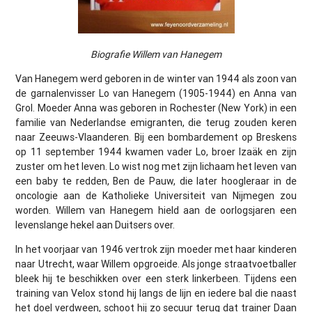
Biografie Willem van Hanegem
Van Hanegem werd geboren in de winter van 1944 als zoon van
de garnalenvisser Lo van Hanegem (1905-1944) en Anna van
Grol. Moeder Anna was geboren in Rochester (New York) in een
familie van Nederlandse emigranten, die terug zouden keren
naar Zeeuws-Vlaanderen. Bij een bombardement op Breskens
op 11 september 1944 kwamen vader Lo, broer Izaäk en zijn
zuster om het leven. Lo wist nog met zijn lichaam het leven van
een baby te redden, Ben de Pauw, die later hoogleraar in de
oncologie aan de Katholieke Universiteit van Nijmegen zou
worden. Willem van Hanegem hield aan de oorlogsjaren een
levenslange hekel aan Duitsers over.
In het voorjaar van 1946 vertrok zijn moeder met haar kinderen
naar Utrecht, waar Willem opgroeide. Als jonge straatvoetballer
bleek hij te beschikken over een sterk linkerbeen. Tijdens een
training van Velox stond hij langs de lijn en iedere bal die naast
het doel verdween, schoot hij zo secuur terug dat trainer Daan